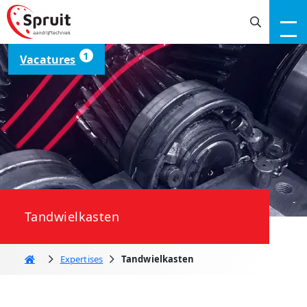
1
Vacatures
Tandwielkasten
Home
Expertises
Tandwielkasten