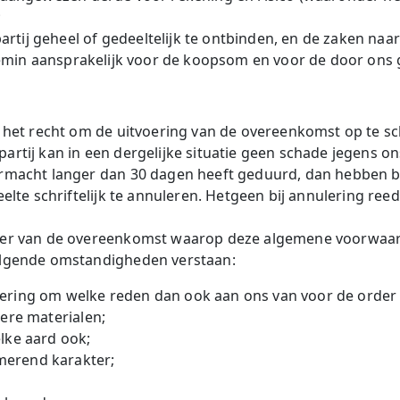
;
tij geheel of gedeeltelijk te ontbinden, en de zaken na
ttemin aansprakelijk voor de koopsom en voor de door ons
 het recht om de uitvoering van de overeenkomst op te sc
tij kan in een dergelijke situatie geen schade jegens on
rmacht langer dan 30 dagen heeft geduurd, dan hebben be
elte schriftelijk te annuleren. Hetgeen bij annulering ree
er van de overeenkomst waarop deze algemene voorwaard
olgende omstandigheden verstaan:
 levering om welke reden dan ook aan ons van voor de orde
ere materialen;
lke aard ook;
erend karakter;