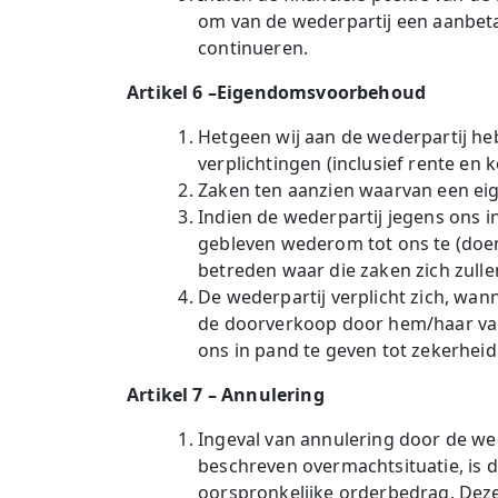
om van de wederpartij een aanbetal
continueren.
Artikel 6 –Eigendomsvoorbehoud
Hetgeen wij aan de wederpartij he
verplichtingen (inclusief rente en
Zaken ten aanzien waarvan een ei
Indien de wederpartij jegens ons in
gebleven wederom tot ons te (doe
betreden waar die zaken zich zull
De wederpartij verplicht zich, wa
de doorverkoop door hem/haar van 
ons in pand te geven tot zekerheid
Artikel 7 – Annulering
Ingeval van annulering door de wed
beschreven overmachtsituatie, is d
oorspronkelijke orderbedrag. Deze