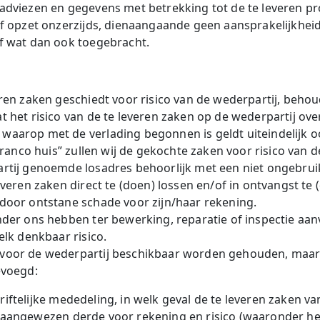
adviezen en gegevens met betrekking tot de te leveren pr
f opzet onzerzijds, dienaangaande geen aansprakelijkheid 
f wat dan ook toegebracht.
eren zaken geschiedt voor risico van de wederpartij, beh
t het risico van de te leveren zaken op de wederpartij ov
aarop met de verlading begonnen is geldt uiteindelijk o
franco huis” zullen wij de gekochte zaken voor risico van 
rtij genoemde losadres behoorlijk met een niet ongebruik
veren zaken direct te (doen) lossen en/of in ontvangst te (
door ontstane schade voor zijn/haar rekening.
der ons hebben ter bewerking, reparatie of inspectie aanv
elk denkbaar risico.
voor de wederpartij beschikbaar worden gehouden, maar 
evoegd:
riftelijke mededeling, in welk geval de te leveren zaken 
 aangewezen derde voor rekening en risico (waaronder het