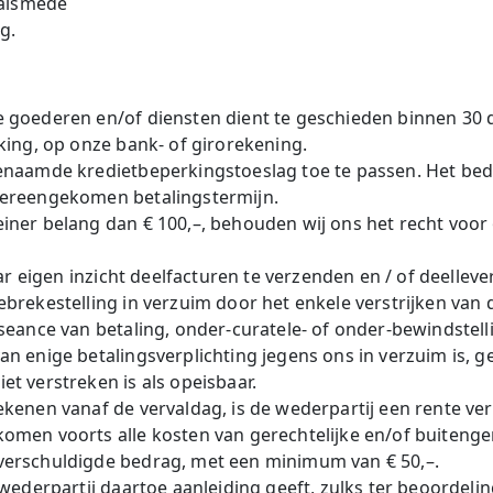
 alsmede
g.
e goederen en/of diensten dient te geschieden binnen 30
jking, op onze bank- of girorekening.
genaamde kredietbeperkingstoeslag toe te passen. Het bedr
vereengekomen betalingstermijn.
iner belang dan € 100,–, behouden wij ons het recht voor
aar eigen inzicht deelfacturen te verzenden en / of deellev
ebrekestelling in verzuim door het enkele verstrijken van 
seance van betaling, onder-curatele- of onder-bewindstellin
an enige betalingsverplichting jegens ons in verzuim is,
et verstreken is als opeisbaar.
ekenen vanaf de vervaldag, is de wederpartij een rente v
omen voorts alle kosten van gerechtelijke en/of buitenger
verschuldigde bedrag, met een minimum van € 50,–.
e wederpartij daartoe aanleiding geeft, zulks ter beoordel