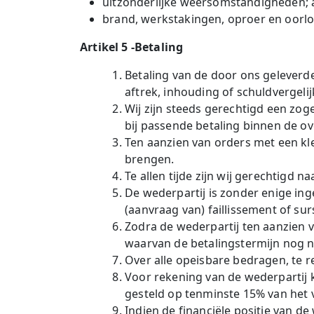
uitzonderlijke weersomstandigheden;
brand, werkstakingen, oproer en oorlo
Artikel 5 -Betaling
Betaling van de door ons geleverd
aftrek, inhouding of schuldvergeli
Wij zijn steeds gerechtigd een zo
bij passende betaling binnen de o
Ten aanzien van orders met een kle
brengen.
Te allen tijde zijn wij gerechtigd n
De wederpartij is zonder enige ing
(aanvraag van) faillissement of sur
Zodra de wederpartij ten aanzien v
waarvan de betalingstermijn nog ni
Over alle opeisbare bedragen, te r
Voor rekening van de wederpartij k
gesteld op tenminste 15% van het 
Indien de financiële positie van d