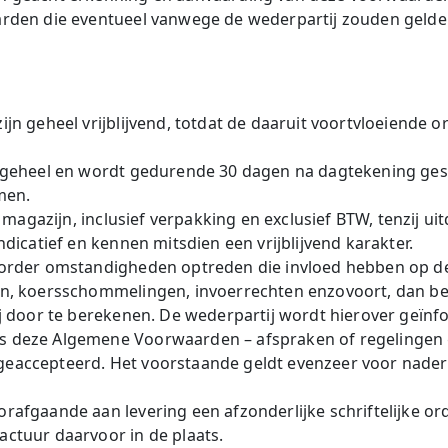
rden die eventueel vanwege de wederpartij zouden gelden
n geheel vrijblijvend, totdat de daaruit voortvloeiende or
 geheel en wordt gedurende 30 dagen na dagtekening gesta
men.
f magazijn, inclusief verpakking en exclusief BTW, tenzij 
dicatief en kennen mitsdien een vrijblijvend karakter.
order omstandigheden optreden die invloed hebben op de k
n, koersschommelingen, invoerrechten enzovoort, dan be
ij door te berekenen. De wederpartij wordt hierover geïnf
s deze Algemene Voorwaarden – afspraken of regelingen
ijn geaccepteerd. Het voorstaande geldt evenzeer voor nad
rafgaande aan levering een afzonderlijke schriftelijke or
ctuur daarvoor in de plaats.