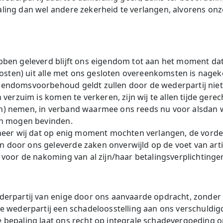
ing dan wel andere zekerheid te verlangen, alvorens onze
bben geleverd blijft ons eigendom tot aan het moment dat 
 kosten) uit alle met ons gesloten overeenkomsten is nage
gendomsvoorbehoud geldt zullen door de wederpartij ni
 verzuim is komen te verkeren, zijn wij te allen tijde ger
n) nemen, in verband waarmee ons reeds nu voor alsdan 
en mogen bevinden.
nneer wij dat op enig moment mochten verlangen, de vorde
door ons geleverde zaken onverwijld op de voet van arti
 voor de nakoming van al zijn/haar betalingsverplichtinge
erpartij van enige door ons aanvaarde opdracht, zonder da
e wederpartij een schadeloosstelling aan ons verschuldigd
 bepaling laat ons recht op integrale schadevergoeding o