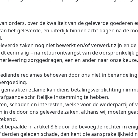
van orders, over de kwaliteit van de geleverde goederen 
an het geleverde, en uiterlijk binnen acht dagen na de mo
.
geleverde zaken nog niet bewerkt en/of verwerkt zijn en de
dt eenmalig – na retourontvangst van de oorspronkelijk ge
 herlevering zorggedragen, een en ander naar onze keuze. T
k ingediende reclames behoeven door ons niet in behandel
evergoeding.
d gemaakte reclame kan diens betalingsverplichting nimm
afgaande schriftelijke instemming te hebben.
osten, schaden en interesten, welke voor de wederpartij of
n in de door ons geleverde zaken, althans wij moeten gea
tekend.
et bepaalde in artikel 8.6 door de bevoegde rechter in en
f derden geleden schade, dan kent die aansprakelijkheid 